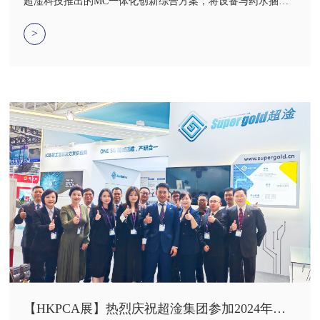
超淦科技推出的MC一体化创新综合方案，将设备与药水捆绑
销售的作为创新性的解决方案，为客户简化采购流程，降低成
本，提升效率与质量，提供一站式服务。秉承着“自利利他”的
>
公司文化，我们在为客户解决问题的同时，也同样深耕行业持
续为客户提供更物美价廉的服务，为自己与客户持续盈利。
【HKPCA展】热烈庆祝超淦集团参加2024年