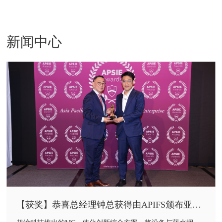
新闻中心
【获奖】恭喜总经理钟总获得由APIFS颁布亚太
区可持续创新企业奖